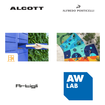
CABINE FOTOTESSERA
Servizi
CABINE FOTOTESSERA
Servizi
CAFFÈ MORENO
Ristoranti, Fast Food, Bar
CALVINTUR
Servizi
CALZEDONIA
Abbigliamento Uomo e Donna, Bambino & Intimo
CAMICISSIMA
Abbigliamento Uomo e Donna, Bambino & Intimo
CAMOMILLA