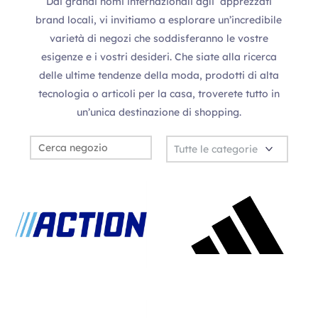
Dai grandi nomi internazionali agli apprezzati
BATA
H
Hotel
(1)
brand locali, vi invitiamo a esplorare un’incredibile
Accessori, Calzature, Pelletteria, Sport
varietà di negozi che soddisferanno le vostre
BIG TOYS
esigenze e i vostri desideri. Che siate alla ricerca
AP
Aree Promozionali
(10)
Cultura, Tempo libero, Giochi
delle ultime tendenze della moda, prodotti di alta
tecnologia o articoli per la casa, troverete tutto in
BIJOU BRIGITTE
SE
Svago e Divertimento
(8)
un’unica destinazione di shopping.
Bellezza, Salute, Regalo
BLURAMA SPA
PS
Pop-up Street
(3)
Servizi
BLUSH ITALIA
Bellezza, salute, regalo
BUTNOT
Abbigliamento Uomo e Donna, Bambino & Intimo
CABINE FOTOTESSERA
Servizi