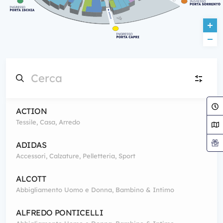
ACTION
AU
Tessile, Casa, Arredo
Abbigliamento Uomo e Donna, Bambino & Intimo
(55)
ADIDAS
Accessori, Calzature, Pelletteria, Sport
RF
Ristoranti, Fast Food, Bar
(24)
ALCOTT
Abbigliamento Uomo e Donna, Bambino & Intimo
T
Telefonia
(2)
ALFREDO PONTICELLI