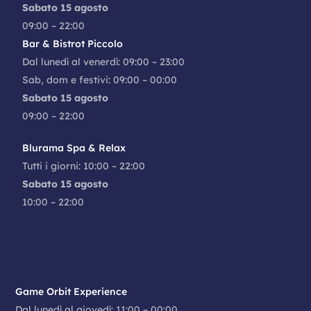
Sabato 15 agosto
09:00 – 22:00
GEOX
Accessori, Calzature, Pelletteria, Sport
Bar & Bistrot Piccolo
Dal lunedì al venerdì: 09:00 – 23:00
GIARDINO DELLE MERAVIGLIE
Sab, dom e festivi: 09:00 – 00:00
Svago e Divertimento
Sabato 15 agosto
09:00 – 22:00
GINETTA BURGER
Ristoranti, Fast Food, Bar
Blurama Spa & Relax
Tutti i giorni: 10:00 – 22:00
GIORGIA & JOHNS
Sabato 15 agosto
Abbigliamento Uomo e Donna, Bambino & Intimo
10:00 – 22:00
GLOBO
Abbigliamento Uomo e Donna, Bambino & Intimo
GOLDBET
Servizi
Game Orbit Experience
GROM
Dal lunedì al giovedì: 11:00 – 00:00