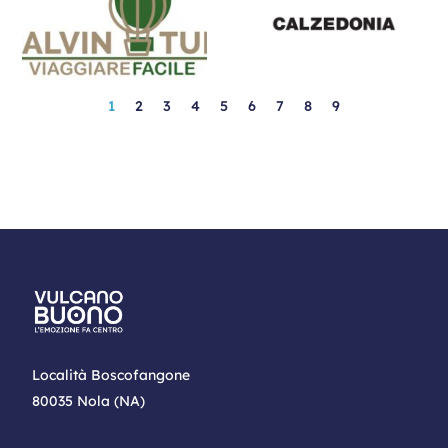
Ristoranti, Fast Food, Bar
DORABELLA
Abbigliamento Uomo e Donna, Bambino & Intimo
1
2
3
4
5
6
7
8
9
DOUGLAS
Bellezza, Salute, Regalo
EDG SOLUTION
Servizi
EL CHARRO
Bellezza, Salute, Regalo
EL TACO
Ristoranti, Fast Food, Bar
Località Boscofangone
EQUIVALENZA
80035 Nola (NA)
Bellezza, Salute, Regalo