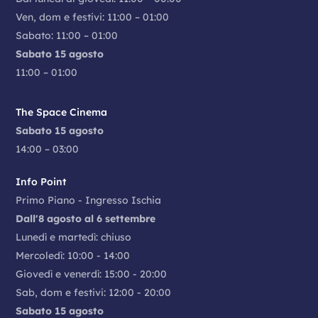
Ristoranti, Fast Food, Bar
Ven, dom e festivi: 11:00 – 01:00
Sabato: 11:00 – 01:00
GUESS
Sabato 15 agosto
Abbigliamento Uomo e Donna, Bambino & Intimo
11:00 – 01:00
H&M
Abbigliamento Uomo e Donna, Bambino & Intimo
The Space Cinema
Sabato 15 agosto
HARMONT & BLAINE
14:00 – 03:00
Abbigliamento Uomo e Donna, Bambino & Intimo
Info Point
HO. MOBILE
Primo Piano - Ingresso Ischia
Aree Promozionali
Dall'8 agosto al 6 settembre
Lunedì e martedì: chiuso
HODEA FIRENZE
Mercoledì: 10:00 - 14:00
Accessori, Calzature, Pelletteria, Sport
Giovedì e venerdì: 15:00 - 20:00
I LOVE POKE
Sab, dom e festivi: 12:00 - 20:00
Ristoranti, Fast Food, Bar
Sabato 15 agosto