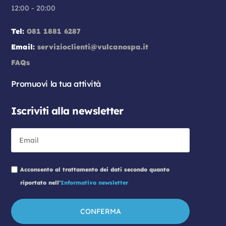
12:00 - 20:00
I MAESTRI
Bellezza, Salute, Regalo
Tel:
081 1881 6287
Email:
servizioclienti@vulcanospa.it
IDEA BELLEZZA
Bellezza, Salute, Regalo
FAQs
IDRO POWER & PURE LIFE
Promuovi la tua attività
Aree Promozionali
Iscriviti alla newsletter
ILIAD
Aree Promozionali
INFO POINT
Servizi
Acconsento al trattamento dei dati secondo quanto
riportato nell'
Informativa newsletter
INPOST LOCKER
Servizi
INSTANTCARE