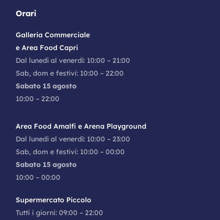
EURONICS TUFANO
Orari
Bricolage, Elettrodomestici, Hi-Fi
Galleria Commerciale
EXTASY
e Area Food Capri
Abbigliamento Uomo e Donna, Bambino & Intimo
Dal lunedì al venerdì: 10:00 – 21:00
FASTWEB
Sab, dom e festivi: 10:00 – 22:00
Aree Promozionali
Sabato 15 agosto
10:00 – 22:00
FIORELLA RUBINO
Abbigliamento Uomo e Donna, Bambino & Intimo
Area Food Amalfi e Arena Playground
FOOT LOCKER
Dal lunedì al venerdì: 10:00 – 23:00
Accessori, Calzature, Pelletteria, Sport
Sab, dom e festivi: 10:00 – 00:00
Sabato 15 agosto
GAME ORBIT
10:00 – 00:00
Svago e Divertimento
Supermercato Piccolo
GÈGÈ
Tutti i giorni: 09:00 – 22:00
Abbigliamento Uomo e Donna, Bambino & Intimo