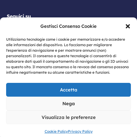
Telefonia
Seguici su
INTIMISSIMI
Abbigliamento Uomo e Donna, Bambino & Intimo
Gestisci Consenso Cookie
IQOS
Utilizziamo tecnologie come i cookie per memorizzare e/o accedere
Aree Promozionali
alle informazioni del dispositivo. Lo facciamo per migliorare
l'esperienza di navigazione e per mostrare annunci (non)
personalizzati. Il consenso a queste tecnologie ci consentirà di
JD SPORT
elaborare dati quali il comportamento di navigazione o gli ID univoci
Abbigliamento Uomo e Donna, Bambino & Intimo
su questo sito. Il mancato consenso o la revoca del consenso possono
influire negativamente su alcune caratteristiche e funzioni.
© 2026 Vulcano S.p.A | Sede legale: Viale
JYSK
Antonio Gramsci n. 23 – 80122 Napoli | P.IVA:
Tessile, Casa, Arredo
Accetta
07774460633
KASANOVA HOME
Privacy
|
Privacy Policy
|
Cookie Policy
|
Nega
Tessile, Casa, Arredo
Informativa dati Social Media
|
Modello
Organizzativo 231
|
Codice Etico
|
Informativa
Visualizza le preferenze
KENA MOBILE
GDPR |
Whistleblowing
Aree Promozionali
Cookie Policy
Privacy Policy