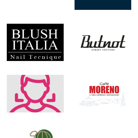
COLONNINE ELECTRIP
Servizi
COTTON & SILK
Abbigliamento Uomo e Donna, Bambino & Intimo
DALISE PARRUCCHIERI
Bellezza, Salute, Regalo
DÉSIRÉE
Abbigliamento Uomo e Donna, Bambino & Intimo
DIRETTA CALCIO
Servizi
DONE’E
Abbigliamento
DONNA SERAFINA