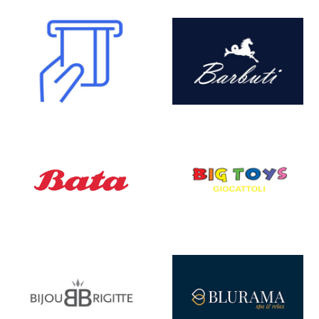
Abbigliamento Uomo e Donna, Bambino & Intimo
CARPISA
Accessori, Calzature, Pelletteria, Sport
CHALET CAFFÈ DEL PROFESSORE
Ristoranti, Fast Food, Bar
CISALFA SPORT
Accessori, Calzature, Pelletteria, Sport
CLAYTON
Abbigliamento Uomo e Donna, Bambino & Intimo
COFFEE LAND
Bar
COIN CASA
Tessile, Casa, Arredo