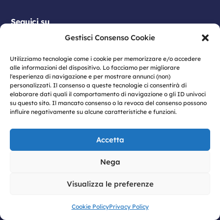
Seguici su
Gestisci Consenso Cookie
Utilizziamo tecnologie come i cookie per memorizzare e/o accedere
alle informazioni del dispositivo. Lo facciamo per migliorare
l'esperienza di navigazione e per mostrare annunci (non)
personalizzati. Il consenso a queste tecnologie ci consentirà di
elaborare dati quali il comportamento di navigazione o gli ID univoci
su questo sito. Il mancato consenso o la revoca del consenso possono
influire negativamente su alcune caratteristiche e funzioni.
© 2026 Vulcano S.p.A | Sede legale: Viale
Antonio Gramsci n. 23 – 80122 Napoli | P.IVA:
Accetta
07774460633
Privacy
|
Privacy Policy
|
Cookie Policy
|
Nega
Informativa dati Social Media
|
Modello
Organizzativo 231
|
Codice Etico
|
Informativa
Visualizza le preferenze
GDPR |
Whistleblowing
Cookie Policy
Privacy Policy