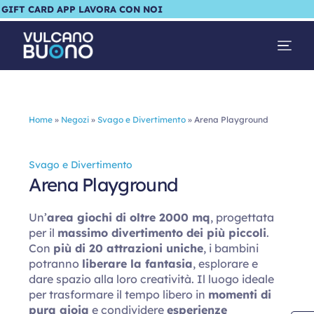
GIFT CARD
APP
LAVORA CON NOI
Home
»
Negozi
»
Svago e Divertimento
»
Arena Playground
Svago e Divertimento
Arena Playground
Un’
area giochi di oltre 2000 mq
, progettata
per il
massimo divertimento dei più piccoli
.
Con
più di 20 attrazioni uniche
, i bambini
potranno
liberare la fantasia
, esplorare e
dare spazio alla loro creatività. Il luogo ideale
per trasformare il tempo libero in
momenti di
pura gioia
e condividere
esperienze