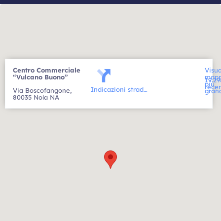
Centro Commerciale
Visua
“Vulcano Buono”
map
19.29
più
rece
Indicazioni strad…
Via Boscofangone,
gran
80035 Nola NA