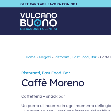
GIFT CARD
APP
LAVORA CON NOI
Home
»
Negozi
»
Ristoranti, Fast Food, Bar
»
Caffè
Ristoranti, Fast Food, Bar
Caffè Moreno
Caffetteria – snack bar
Un punto di incontro in ogni momento della gi
– La mattina con il profumo intenso del caffè e