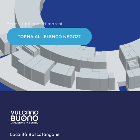
Scopri tutti i nostri marchi
TORNA ALL'ELENCO NEGOZI
Località Boscofangone