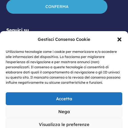
Seguici su
Gestisci Consenso Cookie
Utilizziamo tecnologie come i cookie per memorizzare e/o accedere
alle informazioni del dispositivo. Lo facciamo per migliorare
l'esperienza di navigazione e per mostrare annunci (non)
personalizzati. Il consenso a queste tecnologie ci consentirà di
elaborare dati quali il comportamento di navigazione o gli ID univoci
su questo sito. Il mancato consenso o la revoca del consenso possono
influire negativamente su alcune caratteristiche e funzioni.
© 2026 Vulcano S.p.A | Sede legale: Viale
Antonio Gramsci n. 23 – 80122 Napoli | P.IVA:
Accetta
07774460633
Privacy
|
Privacy Policy
|
Cookie Policy
|
Nega
Informativa dati Social Media
|
Modello
Organizzativo 231
|
Codice Etico
|
Informativa
Visualizza le preferenze