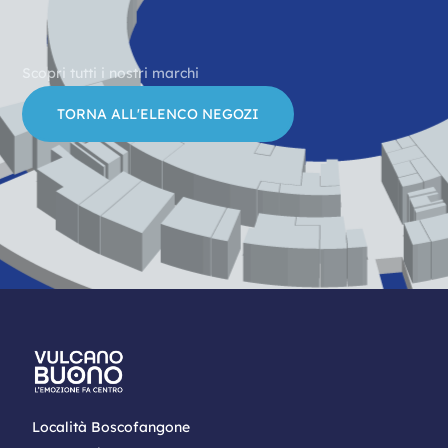
Scopri tutti i nostri marchi
TORNA ALL'ELENCO NEGOZI
Località Boscofangone