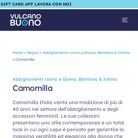
GIFT CARD
APP
LAVORA CON NOI
Home
»
Negozi
»
Abbigliamento Uomo e Donna, Bambino & Intimo
»
Camomilla
Abbigliamento Uomo e Donna, Bambino & Intimo
Camomilla
Camomilla Italia vanta una tradizione di più di
40 anni nel settore dell’abbigliamento e degli
accessori femminili. Le sue collezioni
presentano uno stile contemporaneo e un total
look in cui ogni capo è pensato per garantire la
massima veratilità ed eleganza alla donna che