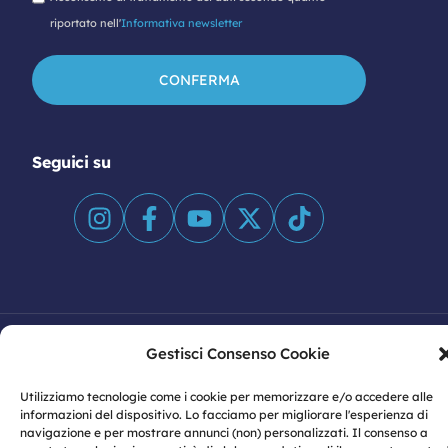
riportato nell'
Informativa newsletter
Seguici su
Gestisci Consenso Cookie
© 2026 Vulcano S.p.A | Sede legale: Viale Antonio
Gramsci n. 23 – 80122 Napoli | P.IVA: 07774460633
Utilizziamo tecnologie come i cookie per memorizzare e/o accedere alle
informazioni del dispositivo. Lo facciamo per migliorare l'esperienza di
Privacy
|
Privacy Policy
|
Cookie Policy
|
Informativa
navigazione e per mostrare annunci (non) personalizzati. Il consenso a
dati Social Media
|
Modello Organizzativo 231
|