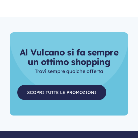
A
l
V
u
l
c
a
n
o
s
i
f
a
s
e
m
p
r
e
u
n
o
t
t
i
m
o
s
h
o
p
p
i
n
g
Trovi sempre qualche offerta
SCOPRI TUTTE LE PROMOZIONI