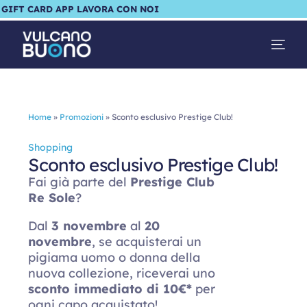
GIFT CARD
APP
LAVORA CON NOI
Home
»
Promozioni
»
Sconto esclusivo Prestige Club!
Shopping
Sconto esclusivo Prestige Club!
Fai già parte del
Prestige Club
Re Sole
?
Dal
3 novembre
al
20
novembre
, se acquisterai un
pigiama uomo o donna della
nuova collezione, riceverai uno
sconto immediato di 10€*
per
ogni capo acquistato!