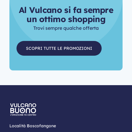
A
l
V
u
l
c
a
n
o
s
i
f
a
s
e
m
p
r
e
u
n
o
t
t
i
m
o
s
h
o
p
p
i
n
g
Trovi sempre qualche offerta
SCOPRI TUTTE LE PROMOZIONI
Località Boscofangone