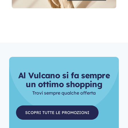
A
l
V
u
l
c
a
n
o
s
i
f
a
s
e
m
p
r
e
u
n
o
t
t
i
m
o
s
h
o
p
p
i
n
g
Trovi sempre qualche offerta
SCOPRI TUTTE LE PROMOZIONI