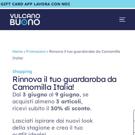
GIFT CARD
APP
LAVORA CON NOI
Home
»
Promozioni
»
Rinnova il tuo guardaroba da Camomilla
Italia!
Shopping
Rinnova il tuo guardaroba da
Camomilla Italia!
Dal
3 giugno
al
9 giugno
, se
acquisti almeno
3 articoli
,
ricevi subito il
30% di sconto
.
Lasciati ispirare dai nuovi look
della stagione e crea il tuo
outfit ideale!