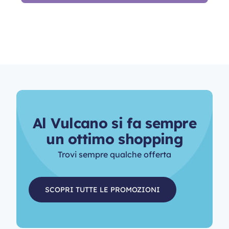
A
l
V
u
l
c
a
n
o
s
i
f
a
s
e
m
p
r
e
u
n
o
t
t
i
m
o
s
h
o
p
p
i
n
g
Trovi sempre qualche offerta
SCOPRI TUTTE LE PROMOZIONI