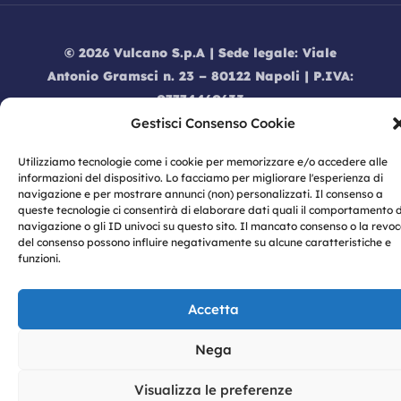
© 2026 Vulcano S.p.A | Sede legale: Viale
Antonio Gramsci n. 23 – 80122 Napoli | P.IVA:
07774460633
Gestisci Consenso Cookie
Privacy
|
Privacy Policy
|
Cookie Policy
|
Informativa dati Social Media
|
Modello
Utilizziamo tecnologie come i cookie per memorizzare e/o accedere alle
Organizzativo 231
|
Codice Etico
|
Informativa
informazioni del dispositivo. Lo facciamo per migliorare l'esperienza di
GDPR |
Whistleblowing
navigazione e per mostrare annunci (non) personalizzati. Il consenso a
queste tecnologie ci consentirà di elaborare dati quali il comportamento d
navigazione o gli ID univoci su questo sito. Il mancato consenso o la revo
del consenso possono influire negativamente su alcune caratteristiche e
funzioni.
Accetta
Nega
Visualizza le preferenze