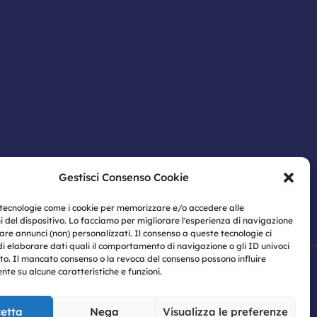
Gestisci Consenso Cookie
 tecnologie come i cookie per memorizzare e/o accedere alle
i del dispositivo. Lo facciamo per migliorare l'esperienza di navigazione
are annunci (non) personalizzati. Il consenso a queste tecnologie ci
di elaborare dati quali il comportamento di navigazione o gli ID univoci
ito. Il mancato consenso o la revoca del consenso possono influire
te su alcune caratteristiche e funzioni.
oli | P.IVA: 07774460633
zativo 231
|
Codice Etico
|
Informativa
etta
Nega
Visualizza le preferenze