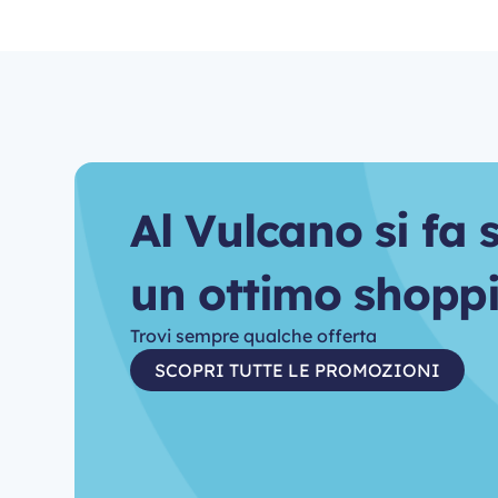
A
l
V
u
l
c
a
n
o
s
i
f
a
u
n
o
t
t
i
m
o
s
h
o
p
p
Trovi sempre qualche offerta
SCOPRI TUTTE LE PROMOZIONI