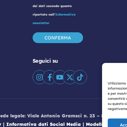
dei dati secondo quanto
riportato nell'
Informativa
newsletter
Seguici su
Utilizziamo
informazion
e per mostr
consentirà 
su questo s
negativamen
Sede legale: Viale Antonio Gramsci n. 23 – 80122 Nap
y
|
Informativa dati Social Media
|
Modello Organiz
Acc