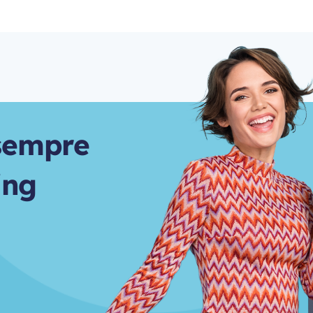
s
e
m
p
r
e
i
n
g