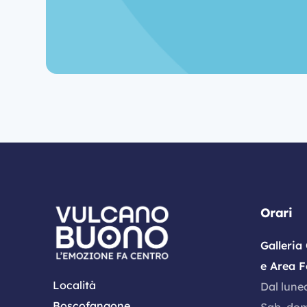
Orari
Galleria
e Area F
Località
Dal luned
Boscofangone