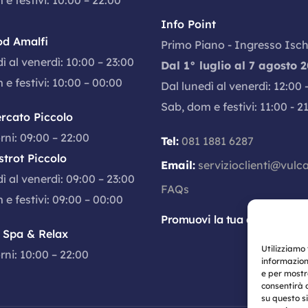
e festivi: 10:00 – 22:00
Info Point
od Amalfi
Primo Piano - Ingresso Isch
ì al venerdì: 10:00 – 23:00
Dal 1° luglio al 7 agosto 
e festivi: 10:00 – 00:00
Dal lunedì al venerdì: 12:00 
Sab, dom e festivi: 11:00 - 2
rcato Piccolo
orni: 09:00 – 22:00
Tel:
081 1881 6287
strot Piccolo
Email:
servizioclienti@vulc
ì al venerdì: 09:00 – 23:00
FAQs
e festivi: 09:00 – 00:00
Promuovi la tua attività
 Spa & Relax
Utilizziamo
orni: 10:00 – 22:00
informazion
e per mostr
consentirà 
su questo s