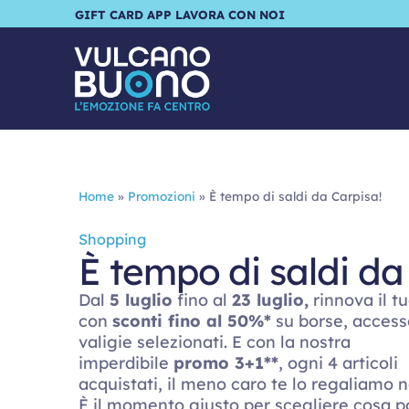
GIFT CARD
APP
LAVORA CON NOI
Home
»
Promozioni
»
È tempo di saldi da Carpisa!
Shopping
È tempo di saldi da
Dal
5 luglio
fino al
23 luglio,
rinnova il tu
con
sconti fino al 50%*
su borse, access
valigie selezionati. E con la nostra
imperdibile
promo 3+1**
, ogni 4 articoli
acquistati, il meno caro te lo regaliamo n
È il momento giusto per scegliere cosa p