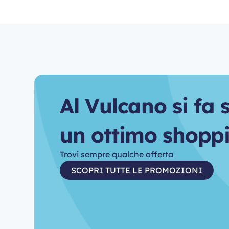
A
l
V
u
l
c
a
n
o
s
i
f
a
u
n
o
t
t
i
m
o
s
h
o
p
p
Trovi sempre qualche offerta
SCOPRI TUTTE LE PROMOZIONI