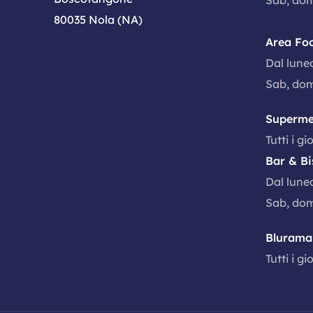
Sab, dom 
80035 Nola (NA)
Area Fo
Dal luned
Sab, dom 
Superme
Tutti i gi
Bar & Bi
Dal luned
Sab, dom 
Blurama
Tutti i gi