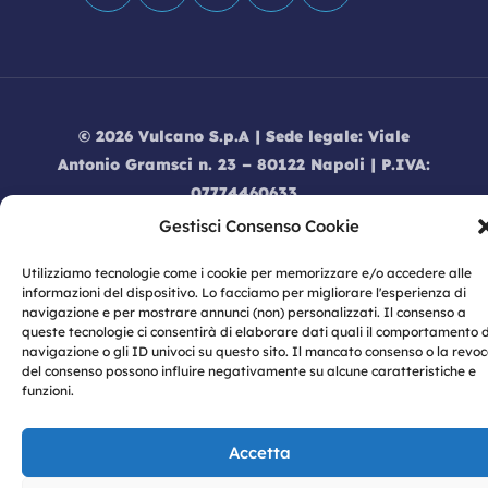
© 2026 Vulcano S.p.A | Sede legale: Viale
Antonio Gramsci n. 23 – 80122 Napoli | P.IVA:
07774460633
Privacy
|
Privacy Policy
|
Cookie Policy
|
Gestisci Consenso Cookie
Informativa dati Social Media
|
Modello
Utilizziamo tecnologie come i cookie per memorizzare e/o accedere alle
Organizzativo 231
|
Codice Etico
|
Informativa
informazioni del dispositivo. Lo facciamo per migliorare l'esperienza di
GDPR |
Whistleblowing
navigazione e per mostrare annunci (non) personalizzati. Il consenso a
queste tecnologie ci consentirà di elaborare dati quali il comportamento d
navigazione o gli ID univoci su questo sito. Il mancato consenso o la revo
del consenso possono influire negativamente su alcune caratteristiche e
funzioni.
Accetta