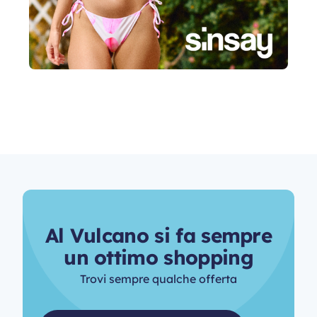
A
l
V
u
l
c
a
n
o
s
i
f
a
s
e
m
p
r
e
u
n
o
t
t
i
m
o
s
h
o
p
p
i
n
g
Trovi sempre qualche offerta