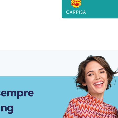
s
e
m
p
r
e
i
n
g