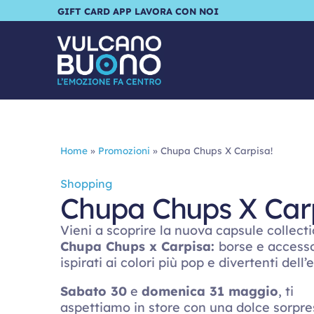
GIFT CARD
APP
LAVORA CON NOI
Home
»
Promozioni
»
Chupa Chups X Carpisa!
Shopping
Chupa Chups X Carp
Vieni a scoprire la nuova capsule collect
Chupa Chups x Carpisa:
borse e accesso
ispirati ai colori più pop e divertenti dell’
Sabato 30
e
domenica 31 maggio
, ti
aspettiamo in store con una dolce sorpre