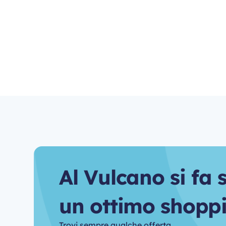
A
l
V
u
l
c
a
n
o
s
i
f
a
u
n
o
t
t
i
m
o
s
h
o
p
p
Trovi sempre qualche offerta