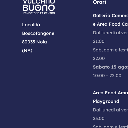
Orari
Galleria Comme
e Area Food Ca
Località
Dal lunedì al ve
Boscofangone
21:00
80035 Nola
Sab, dom e festi
(NA)
22:00
Sabato 15 ago
10:00 – 22:00
Area Food Amal
Playground
Dal lunedì al ve
23:00
Sab, dom e festi