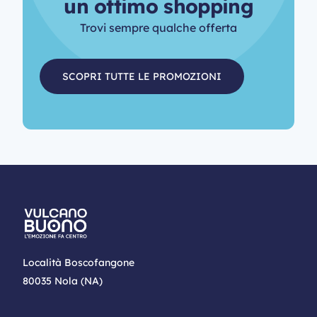
u
n
o
t
t
i
m
o
s
h
o
p
p
i
n
g
Trovi sempre qualche offerta
SCOPRI TUTTE LE PROMOZIONI
Località Boscofangone
80035 Nola (NA)