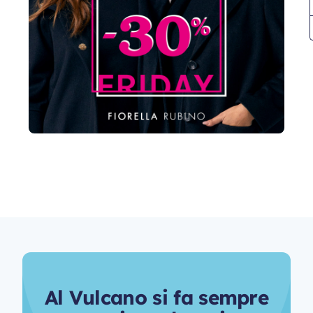
A
l
V
u
l
c
a
n
o
s
i
f
a
s
e
m
p
r
e