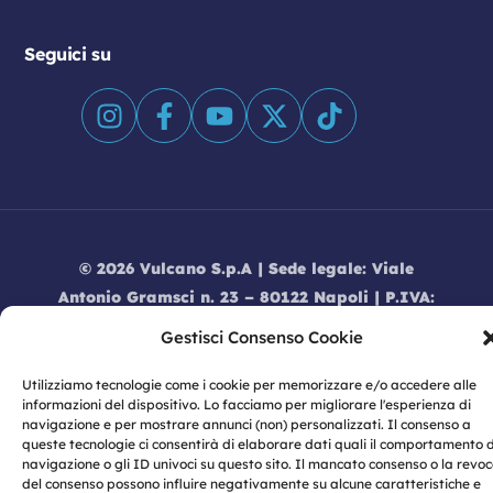
Seguici su
© 2026 Vulcano S.p.A | Sede legale: Viale
Antonio Gramsci n. 23 – 80122 Napoli | P.IVA:
07774460633
Gestisci Consenso Cookie
Privacy
|
Privacy Policy
|
Cookie Policy
|
Informativa dati Social Media
|
Modello
Utilizziamo tecnologie come i cookie per memorizzare e/o accedere alle
informazioni del dispositivo. Lo facciamo per migliorare l'esperienza di
Organizzativo 231
|
Codice Etico
|
Informativa
navigazione e per mostrare annunci (non) personalizzati. Il consenso a
GDPR |
Whistleblowing
queste tecnologie ci consentirà di elaborare dati quali il comportamento d
navigazione o gli ID univoci su questo sito. Il mancato consenso o la revo
del consenso possono influire negativamente su alcune caratteristiche e