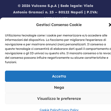
© 2026 Vulcano S.p.A | Sede legale: Viale
Antonio Gramsci n. 23 – 80122 Napoli | P.IVA:
07774460633
Gestisci Consenso Cookie
Privacy
|
Privacy Policy
|
Cookie Policy
|
Informativa dati Social Media
|
Modello
Utilizziamo tecnologie come i cookie per memorizzare e/o accedere alle
Organizzativo 231
|
Codice Etico
|
Informativa
informazioni del dispositivo. Lo facciamo per migliorare l'esperienza di
GDPR |
Whistleblowing
navigazione e per mostrare annunci (non) personalizzati. Il consenso a
queste tecnologie ci consentirà di elaborare dati quali il comportamento d
navigazione o gli ID univoci su questo sito. Il mancato consenso o la revo
del consenso possono influire negativamente su alcune caratteristiche e
funzioni.
Accetta
Nega
Visualizza le preferenze
Cookie Policy
Privacy Policy