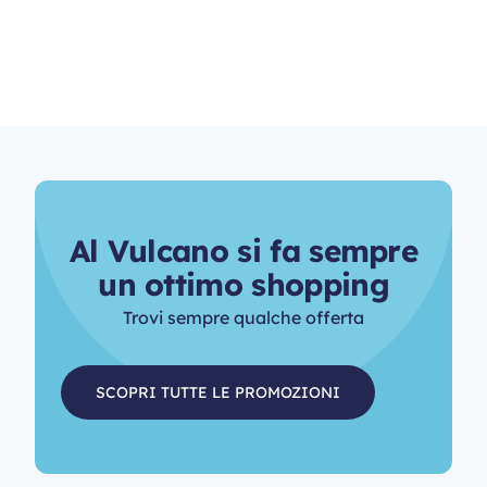
A
l
V
u
l
c
a
n
o
s
i
f
a
s
e
m
p
r
e
u
n
o
t
t
i
m
o
s
h
o
p
p
i
n
g
Trovi sempre qualche offerta
SCOPRI TUTTE LE PROMOZIONI