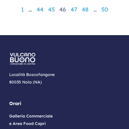
1
…
44
45
46
47
48
…
50
Località Boscofangone
80035 Nola (NA)
Orari
Galleria Commerciale
e Area Food Capri