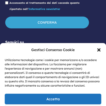
Acconsento al trattamento dei dati secondo quanto
riportato nell'
Informativa newsletter
Seguici su
Gestisci Consenso Cookie
Utilizziamo tecnologie come i cookie per memorizzare e/o accedere
alle informazioni del dispositivo. Lo facciamo per migliorare
l'esperienza di navigazione e per mostrare annunci (non)
personalizzati. Il consenso a queste tecnologie ci consentirà di
elaborare dati quali il comportamento di navigazione o gli ID univoci
su questo sito. Il mancato consenso o la revoca del consenso possono
influire negativamente su alcune caratteristiche e funzioni.
© 2026 Vulcano S.p.A | Sede legale: Viale
Antonio Gramsci n. 23 – 80122 Napoli | P.IVA:
Accetta
07774460633