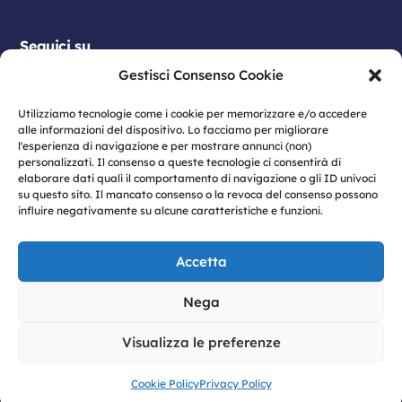
Seguici su
Gestisci Consenso Cookie
Utilizziamo tecnologie come i cookie per memorizzare e/o accedere
alle informazioni del dispositivo. Lo facciamo per migliorare
l'esperienza di navigazione e per mostrare annunci (non)
personalizzati. Il consenso a queste tecnologie ci consentirà di
elaborare dati quali il comportamento di navigazione o gli ID univoci
su questo sito. Il mancato consenso o la revoca del consenso possono
influire negativamente su alcune caratteristiche e funzioni.
© 2026 Vulcano S.p.A | Sede legale: Viale
Antonio Gramsci n. 23 – 80122 Napoli | P.IVA:
Accetta
07774460633
Privacy
|
Privacy Policy
|
Cookie Policy
|
Nega
Informativa dati Social Media
|
Modello
Organizzativo 231
|
Codice Etico
|
Informativa
Visualizza le preferenze
GDPR |
Whistleblowing
Cookie Policy
Privacy Policy