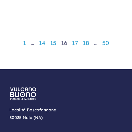
1
…
14
15
16
17
18
…
50
Località Boscofangone
80035 Nola (NA)