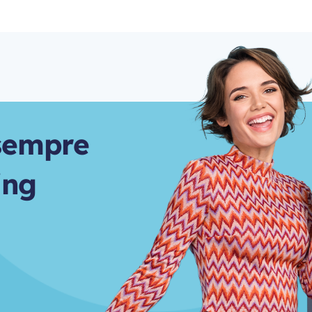
s
e
m
p
r
e
i
n
g