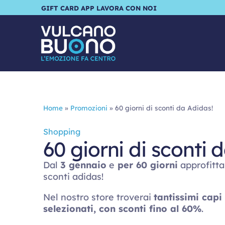
GIFT CARD
APP
LAVORA CON NOI
Home
»
Promozioni
»
60 giorni di sconti da Adidas!
Shopping
60 giorni di sconti 
Dal
3 gennaio
e
per 60 giorni
approfitta
sconti
adidas
!
Nel nostro store troverai
tantissimi capi
selezionati, con sconti fino al 60%
.