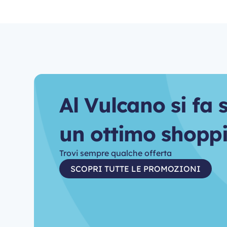
A
l
V
u
l
c
a
n
o
s
i
f
a
u
n
o
t
t
i
m
o
s
h
o
p
p
Trovi sempre qualche offerta
SCOPRI TUTTE LE PROMOZIONI