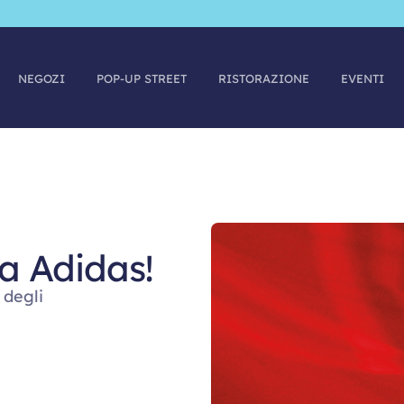
NEGOZI
POP-UP STREET
RISTORAZIONE
EVENTI
da Adidas!
 degli