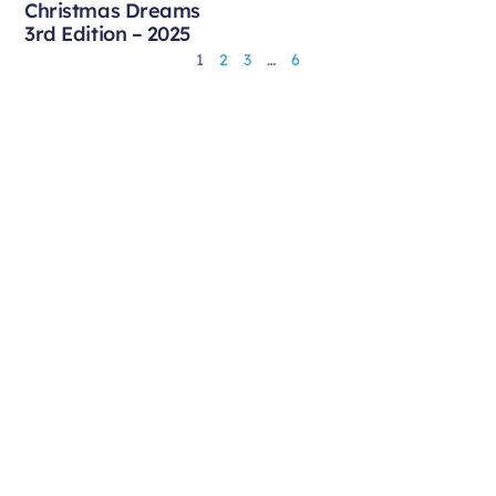
Christmas Dreams
3rd Edition – 2025
1
2
3
…
6