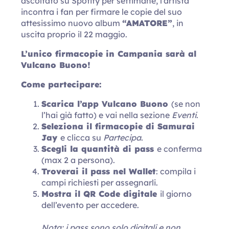
ascoltato su Spotify per settimane, l’artista
incontra i fan per firmare le copie del suo
attesissimo nuovo album
“AMATORE”
, in
uscita proprio il 22 maggio.
L’unico firmacopie in Campania sarà al
Vulcano Buono!
Come partecipare:
Scarica l’app Vulcano Buono
(se non
l’hai già fatto) e vai nella sezione
Eventi
.
Seleziona il firmacopie di Samurai
Jay
e clicca su
Partecipa
.
Scegli la quantità di pass
e conferma
(max 2 a persona).
Troverai il pass nel Wallet
: compila i
campi richiesti per assegnarli.
Mostra il QR Code digitale
il giorno
dell’evento per accedere.
Nota: i pass sono solo digitali e non