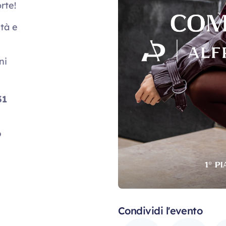
rte!
tà e
ni
31
o
Condividi l'evento