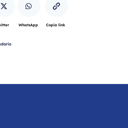
itter
WhatsApp
Copia link
ndario