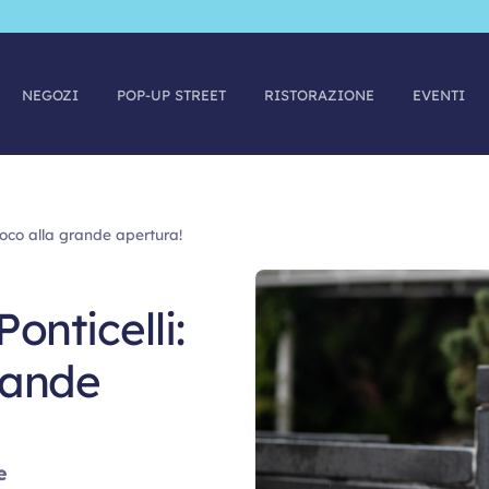
NEGOZI
POP-UP STREET
RISTORAZIONE
EVENTI
oco alla grande apertura!
onticelli:
rande
e