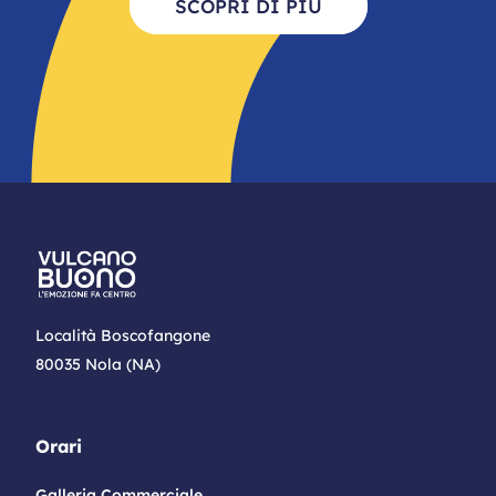
SCOPRI DI PIÙ
Località Boscofangone
80035 Nola (NA)
Orari
Galleria Commerciale