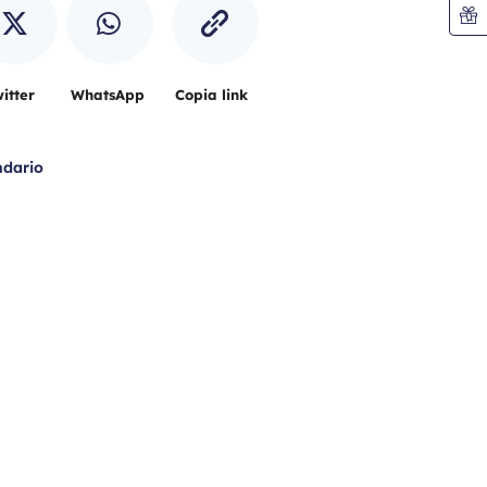
itter
WhatsApp
Copia link
ndario