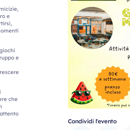
micizie,
ro e
irsi,
 momenti
 giochi
gruppo e
crescere
i
ere che
n
 attento
Condividi l'evento